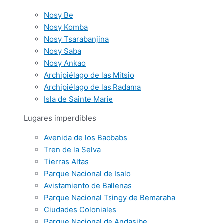
Nosy Be
Nosy Komba
Nosy Tsarabanjina
Nosy Saba
Nosy Ankao
Archipiélago de las Mitsio
Archipiélago de las Radama
Isla de Sainte Marie
Lugares imperdibles
Avenida de los Baobabs
Tren de la Selva
Tierras Altas
Parque Nacional de Isalo
Avistamiento de Ballenas
Parque Nacional Tsingy de Bemaraha
Ciudades Coloniales
Parque Nacional de Andasibe