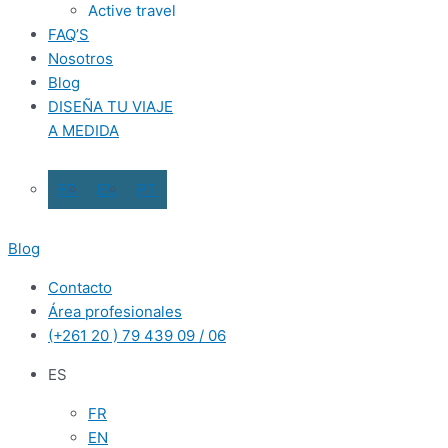
Active travel
FAQ’S
Nosotros
Blog
DISEÑA TU VIAJE
A MEDIDA
FR
EN
PT
Blog
Contacto
Área profesionales
(+261 20 ) 79 439 09 / 06
ES
FR
EN