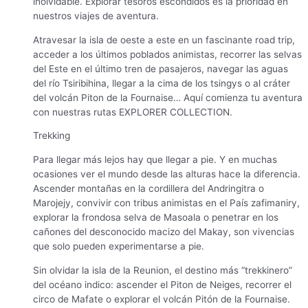
inolvidable. Explorar tesoros escondidos es la prioridad en
nuestros viajes de aventura.
Atravesar la isla de oeste a este en un fascinante road trip,
acceder a los últimos poblados animistas, recorrer las selvas
del Este en el último tren de pasajeros, navegar las aguas
del río Tsiribihina, llegar a la cima de los tsingys o al cráter
del volcán Piton de la Fournaise… Aquí comienza tu aventura
con nuestras rutas EXPLORER COLLECTION.
Trekking
Para llegar más lejos hay que llegar a pie. Y en muchas
ocasiones ver el mundo desde las alturas hace la diferencia.
Ascender montañas en la cordillera del Andringitra o
Marojejy, convivir con tribus animistas en el País zafimaniry,
explorar la frondosa selva de Masoala o penetrar en los
cañones del desconocido macizo del Makay, son vivencias
que solo pueden experimentarse a pie.
Sin olvidar la isla de la Reunion, el destino más “trekkinero”
del océano indico: ascender el Piton de Neiges, recorrer el
circo de Mafate o explorar el volcán Pitón de la Fournaise.