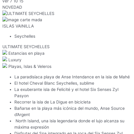
ver
7
10
15
NOVEDAD
ISLAS VAINILLA
Seychelles
ULTIMATE SEYCHELLES
Estancias en playa
Luxury
Playas, Islas & Veleros
La paradisíaca playa de Anse Intendance en la isla de Mahé
El hotel Cheval Blanc Seychelles, sublime
La exuberante isla de Felicité y el hotel Six Senses Zyl
Pasyon
Recorrer la isla de La Digue en bicicleta
Bañarse en la playa más icónica del mundo, Anse Source
d’Argent
North Island, una isla legendaria donde el lujo alcanza su
máxima expresión
Disfrutar del Spa integrado en la roca del Six Senses Zyl