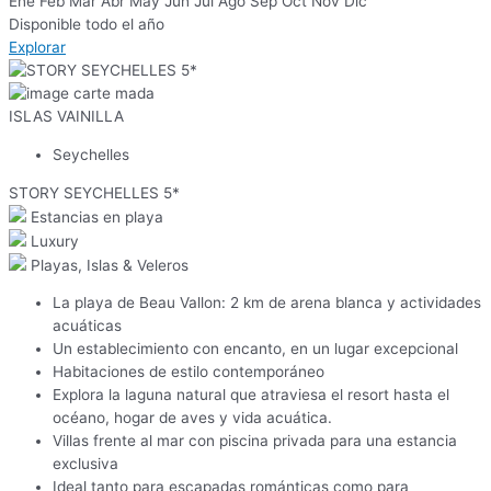
Ene
Feb
Mar
Abr
May
Jun
Jul
Ago
Sep
Oct
Nov
Dic
Disponible todo el año
Explorar
ISLAS VAINILLA
Seychelles
STORY SEYCHELLES 5*
Estancias en playa
Luxury
Playas, Islas & Veleros
La playa de Beau Vallon: 2 km de arena blanca y actividades
acuáticas
Un establecimiento con encanto, en un lugar excepcional
Habitaciones de estilo contemporáneo
Explora la laguna natural que atraviesa el resort hasta el
océano, hogar de aves y vida acuática.
Villas frente al mar con piscina privada para una estancia
exclusiva
Ideal tanto para escapadas románticas como para